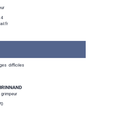
eur
14
.fr
es difficiles
NAND
mpeur
70