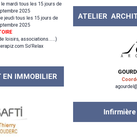
 le mardi tous les 15 jours de
septembre 2025
ATELIER ARCHI
 le jeudi tous les 15 jours de
septembre 2025
TOIRE
de loisirs, associations…….)
terapiz.com So’Relax
GOURD
 EN IMMOBILIER
Coord
agourdel@
Infirmièr