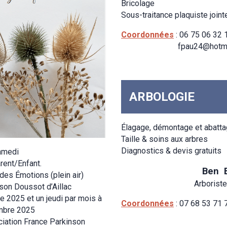
Bricolage
Sous-traitance plaquiste joint
Coordonnées
: 06 75 06 32 
fpau24@hotmail
ARBOLOGIE
Élagage, démontage et abattag
Taille & soins aux arbres
Diagnostics & devis gratuits
amedi
arent/Enfant.
Ben BRIN
 des Émotions (plein air)
Arboriste gri
ison Doussot d’Aillac
 2025 et un jeudi par mois à
Coordonnées
: 07 68 53 71 
embre 2025
ciation France Parkinson