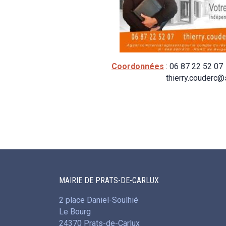
Coordonnées
: 06 87 22 52 07
thierry.couderc@safti
MAIRIE DE PRATS-DE-CARLUX
2 place Daniel-Soulhié
Le Bourg
24370 Prats-de-Carlux